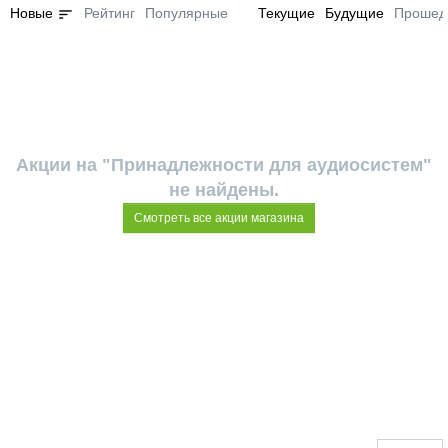
sort
Новые
Рейтинг
Популярные
Текущие
Будущие
Прошед
Акции на "Принадлежности для аудиосистем"
не найдены.
Смотреть все акции магазина