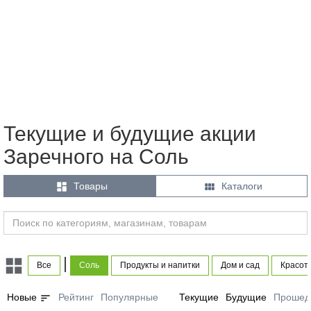
Текущие и будущие акции
Заречного на Соль


Товары
Каталоги
|
Все
Соль
Продукты и напитки
Дом и сад
Красота
sort
Новые
Рейтинг
Популярные
Текущие
Будущие
Прошед