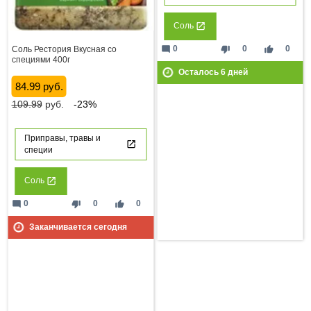
Соль
mode_comment
thumb_down
thumb_up
0
0
0
Соль Рестория Вкусная со
специями 400г
Осталось
6
дней
84.99 руб.
109.99
руб.
-23%
Приправы, травы и
специи
Соль
mode_comment
thumb_down
thumb_up
0
0
0
Заканчивается сегодня