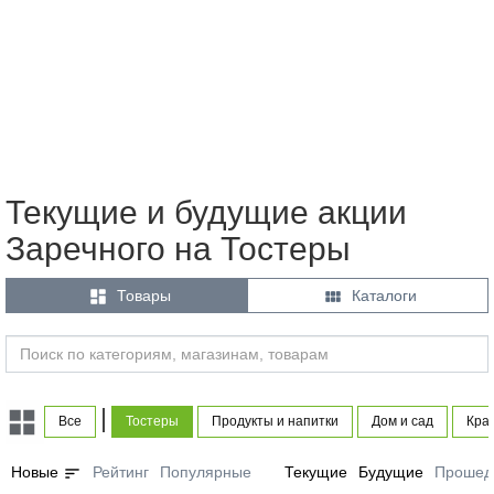
Текущие и будущие акции
Заречного на Тостеры


Товары
Каталоги
|
Все
Тостеры
Продукты и напитки
Дом и сад
Кра
sort
Новые
Рейтинг
Популярные
Текущие
Будущие
Прошед