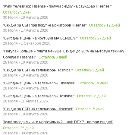
"Купи телевизор Hisense - получи скидку на саундбар Hisense!"
Осталось
5
дней
30 Июля - 10 Августа 2026
Осталось
12
дней
"Скидка за СБП при покупке мониторов Hisense"
30 Июля - 17 Августа 2026
Осталось
27
дней
"Выгодные цены на ноутбуки MAIBENBEN!"
29 Июля - 1 Сентября 2026
"Покупай больше – плати меньше! Скидки до 20% на бытовую технику
Осталось
5
дней
Gorenje и Hisense!"
28 Июля - 10 Августа 2026
Осталось
5
дней
"Скидка за СБП на телевизоры Toshiba!"
28 Июля - 10 Августа 2026
Осталось
19
дней
"Выгодные цены на телевизоры Hisense!"
28 Июля - 24 Августа 2026
Осталось
6
дней
"Выгодные цены на телевизоры Toshiba!"
28 Июля - 11 Августа 2026
Осталось
5
дней
"Скидка за СБП на телевизоры Hisense!"
28 Июля - 10 Августа 2026
"Купи холодильник и морозильный шкаф DEXP - получи скидку!"
Осталось
25
дней
28 Июля - 30 Августа 2026