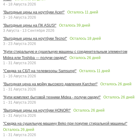
4 - 18 Августа 2026
Осталось
11
дней
"Выгодные цены на ноутбуки Acer!"
3 - 16 Августа 2026
Осталось
39
дней
"Выгодные цены на ПК ASUS!"
3 Августа - 13 Сентября 2026
Осталось
18
дней
"Выгодные цены на ноутбуки Tecno!"
3 - 23 Августа 2026
"Купи стиральную и сушильную машины с соединительным элементом
Осталось
26
дней
Midea или Toshiba — получи скидку!"
1 - 31 Августа 2026
Осталось
11
дней
"Скидка за СБП на телевизоры Samsung!"
1 - 16 Августа 2026
Осталось
26
дней
"Выгодная цена на мойку высокого давления Karcher!"
1 - 31 Августа 2026
Осталось
26
дней
"Купи комплект бытовой техники Midea - получи скидку!"
1 - 31 Августа 2026
Осталось
26
дней
"Выгодные цены на ноутбуки HONOR!"
1 - 31 Августа 2026
"Скидка на сушильную машину Beko при покупке стиральной машины!"
Осталось
26
дней
1 - 31 Августа 2026