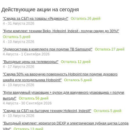
Действующие акции на сегодня
Осталось
26
дней
"Скидка за СБП на товары «Редмонд»!"
4 - 31 Августа 2026
"Купи комплект техники Beko, Hotpoint, Indesit - получи скидку до 30%!"
Осталось
5
дней
4 - 10 Августа 2026
Осталось
27
дней
"Аудиосистема в комплекте при покупке ТВ Samsung!"
4 Августа - 1 Сентября 2026
Осталось
12
дней
"Выгодные цены на телевизоры!"
4 - 17 Августа 2026
"Скидка 50% на варочную поверхность Hotpoint при покупке духового
Осталось
5
дней
шкафа или холодильника Hotpoint!"
4 - 10 Августа 2026
"Купи вакуумный упаковщик + рулон для вакуумного упаковщика = получи
Осталось
56
дней
выгоду!"
4 Августа - 30 Сентября 2026
Осталось
5
дней
"Скидка за СБП на бытовую технику Hotpoint, Indesit!"
4 - 10 Августа 2026
"Выгодный комплект: ирригатор DEXP и электрическая зубная щетка Longa
Осталось
13
дней
Vita!"