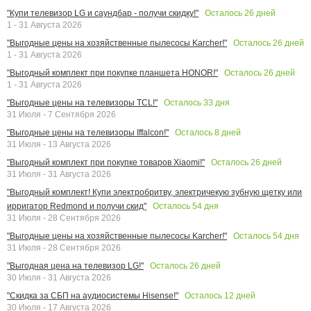
Осталось
26
дней
"Купи телевизор LG и саундбар - получи скидку!"
1 - 31 Августа 2026
Осталось
26
дней
"Выгодные цены на хозяйственные пылесосы Karcher!"
1 - 31 Августа 2026
Осталось
26
дней
"Выгодный комплект при покупке планшета HONOR!"
1 - 31 Августа 2026
Осталось
33
дня
"Выгодные цены на телевизоры TCL!"
31 Июля - 7 Сентября 2026
Осталось
8
дней
"Выгодные цены на телевизоры Iffalcon!"
31 Июля - 13 Августа 2026
Осталось
26
дней
"Выгодный комплект при покупке товаров Xiaomi!"
31 Июля - 31 Августа 2026
"Выгодный комплект! Купи электробритву, электричекую зубную щетку или
Осталось
54
дня
ирригатор Redmond и получи скид"
31 Июля - 28 Сентября 2026
Осталось
54
дня
"Выгодные цены на хозяйственные пылесосы Karcher!"
31 Июля - 28 Сентября 2026
Осталось
26
дней
"Выгодная цена на телевизор LG!"
30 Июля - 31 Августа 2026
Осталось
12
дней
"Скидка за СБП на аудиосистемы Hisense!"
30 Июля - 17 Августа 2026