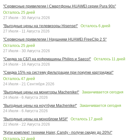
"Сервисные привилегии | Смартфоны HUAWEI серии Pura 90s"
Осталось
25
дней
27 Июля - 30 Августа 2026
Осталось
6
дней
"Выгодные цены на телевизоры Hisense!"
27 Июля - 11 Августа 2026
"Сервисные привилегии | Наушники HUAWEI FreeClip 2 S"
Осталось
25
дней
27 Июля - 30 Августа 2026
Осталось
11
дней
"Скидка за СБП на кофемашины Philips и Saeco!"
24 Июля - 16 Августа 2026
"Скидка 15% на систему фильтрации при покупке картриджа!"
Осталось
47
дней
24 Июля - 21 Сентября 2026
Заканчивается сегодня
"Выгодные цены на мониторы Machenike!"
24 Июля - 6 Августа 2026
Заканчивается сегодня
"Выгодные цены на ноутбуки Machenike!"
24 Июля - 6 Августа 2026
Осталось
17
дней
"Выгодные цены на моноблоки MSI!"
22 Июля - 22 Августа 2026
"Купи комплект техники Haier, Candy - получи скидку до 20%!"
Осталось
12
дней