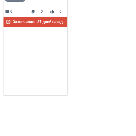
mode_comment
thumb_down
thumb_up
0
0
0
Закончилась
37
дней назад