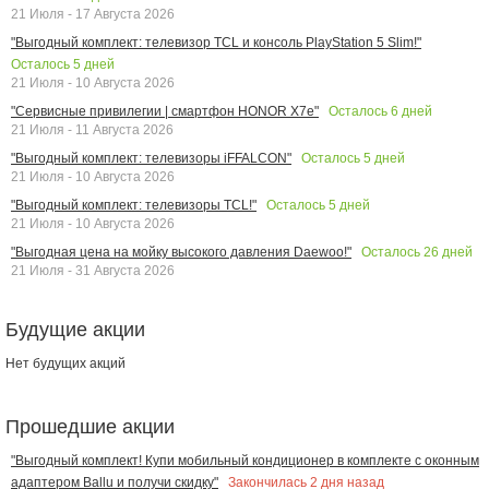
21 Июля - 17 Августа 2026
"Выгодный комплект: телевизор TCL и консоль PlayStation 5 Slim!"
Осталось
5
дней
21 Июля - 10 Августа 2026
Осталось
6
дней
"Сервисные привилегии | смартфон HONOR X7e"
21 Июля - 11 Августа 2026
Осталось
5
дней
"Выгодный комплект: телевизоры iFFALCON"
21 Июля - 10 Августа 2026
Осталось
5
дней
"Выгодный комплект: телевизоры TCL!"
21 Июля - 10 Августа 2026
Осталось
26
дней
"Выгодная цена на мойку высокого давления Daewoo!"
21 Июля - 31 Августа 2026
Будущие акции
Нет будущих акций
Прошедшие акции
"Выгодный комплект! Купи мобильный кондиционер в комплекте с оконным
Закончилась
2
дня назад
адаптером Ballu и получи скидку"