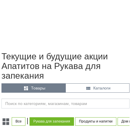
Текущие и будущие акции
Апатитов на Рукава для
запекания


Товары
Каталоги
|
Все
Рукава для запекания
Продукты и напитки
Дом и