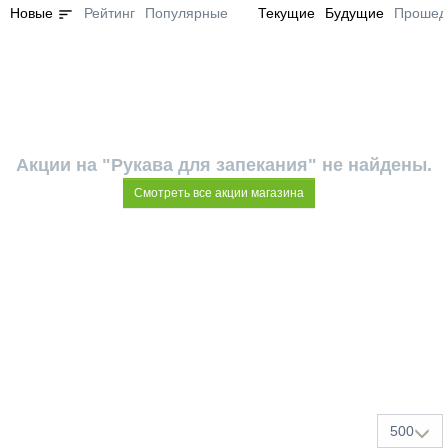
sort
Новые
Рейтинг
Популярные
Текущие
Будущие
Прошед
Акции на "Рукава для запекания" не найдены.
Смотреть все акции магазина
500