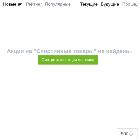
sort
Новые
Рейтинг
Популярные
Текущие
Будущие
Прошед
Акции на "Спортивные товары" не найдены.
Смотреть все акции магазина
500