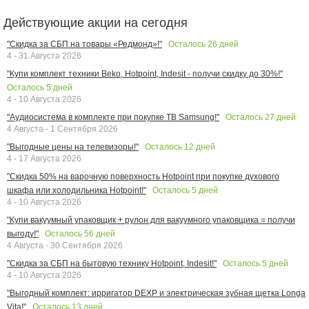
Действующие акции на сегодня
Осталось
26
дней
"Скидка за СБП на товары «Редмонд»!"
4 - 31 Августа 2026
"Купи комплект техники Beko, Hotpoint, Indesit - получи скидку до 30%!"
Осталось
5
дней
4 - 10 Августа 2026
Осталось
27
дней
"Аудиосистема в комплекте при покупке ТВ Samsung!"
4 Августа - 1 Сентября 2026
Осталось
12
дней
"Выгодные цены на телевизоры!"
4 - 17 Августа 2026
"Скидка 50% на варочную поверхность Hotpoint при покупке духового
Осталось
5
дней
шкафа или холодильника Hotpoint!"
4 - 10 Августа 2026
"Купи вакуумный упаковщик + рулон для вакуумного упаковщика = получи
Осталось
56
дней
выгоду!"
4 Августа - 30 Сентября 2026
Осталось
5
дней
"Скидка за СБП на бытовую технику Hotpoint, Indesit!"
4 - 10 Августа 2026
"Выгодный комплект: ирригатор DEXP и электрическая зубная щетка Longa
Осталось
13
дней
Vita!"