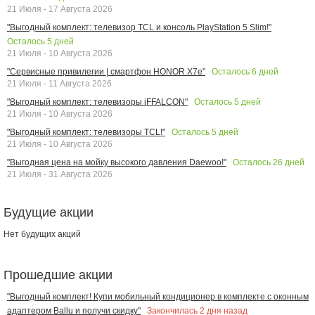
21 Июля - 17 Августа 2026
"Выгодный комплект: телевизор TCL и консоль PlayStation 5 Slim!"
Осталось
5
дней
21 Июля - 10 Августа 2026
Осталось
6
дней
"Сервисные привилегии | смартфон HONOR X7e"
21 Июля - 11 Августа 2026
Осталось
5
дней
"Выгодный комплект: телевизоры iFFALCON"
21 Июля - 10 Августа 2026
Осталось
5
дней
"Выгодный комплект: телевизоры TCL!"
21 Июля - 10 Августа 2026
Осталось
26
дней
"Выгодная цена на мойку высокого давления Daewoo!"
21 Июля - 31 Августа 2026
Будущие акции
Нет будущих акций
Прошедшие акции
"Выгодный комплект! Купи мобильный кондиционер в комплекте с оконным
Закончилась
2
дня назад
адаптером Ballu и получи скидку"