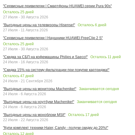
"Сервисные привилегии | Смартфоны HUAWEI серии Pura 90s"
Осталось
25
дней
27 Июля - 30 Августа 2026
Осталось
6
дней
"Выгодные цены на телевизоры Hisense!"
27 Июля - 11 Августа 2026
"Сервисные привилегии | Наушники HUAWEI FreeClip 2 S"
Осталось
25
дней
27 Июля - 30 Августа 2026
Осталось
11
дней
"Скидка за СБП на кофемашины Philips и Saeco!"
24 Июля - 16 Августа 2026
"Скидка 15% на систему фильтрации при покупке картриджа!"
Осталось
47
дней
24 Июля - 21 Сентября 2026
Заканчивается сегодня
"Выгодные цены на мониторы Machenike!"
24 Июля - 6 Августа 2026
Заканчивается сегодня
"Выгодные цены на ноутбуки Machenike!"
24 Июля - 6 Августа 2026
Осталось
17
дней
"Выгодные цены на моноблоки MSI!"
22 Июля - 22 Августа 2026
"Купи комплект техники Haier, Candy - получи скидку до 20%!"
Осталось
12
дней