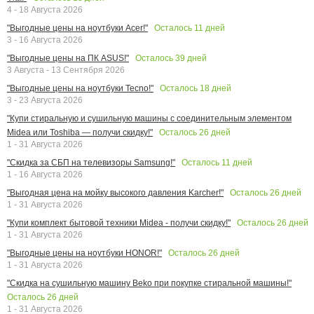
4 - 18 Августа 2026
Осталось
11
дней
"Выгодные цены на ноутбуки Acer!"
3 - 16 Августа 2026
Осталось
39
дней
"Выгодные цены на ПК ASUS!"
3 Августа - 13 Сентября 2026
Осталось
18
дней
"Выгодные цены на ноутбуки Tecno!"
3 - 23 Августа 2026
"Купи стиральную и сушильную машины с соединительным элементом
Осталось
26
дней
Midea или Toshiba — получи скидку!"
1 - 31 Августа 2026
Осталось
11
дней
"Скидка за СБП на телевизоры Samsung!"
1 - 16 Августа 2026
Осталось
26
дней
"Выгодная цена на мойку высокого давления Karcher!"
1 - 31 Августа 2026
Осталось
26
дней
"Купи комплект бытовой техники Midea - получи скидку!"
1 - 31 Августа 2026
Осталось
26
дней
"Выгодные цены на ноутбуки HONOR!"
1 - 31 Августа 2026
"Скидка на сушильную машину Beko при покупке стиральной машины!"
Осталось
26
дней
1 - 31 Августа 2026