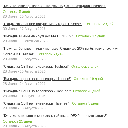
"Купи телевизор Hisense - получи скидку на саундбар Hisense!"
Осталось
5
дней
30 Июля - 10 Августа 2026
Осталось
12
дней
"Скидка за СБП при покупке мониторов Hisense"
30 Июля - 17 Августа 2026
Осталось
27
дней
"Выгодные цены на ноутбуки MAIBENBEN!"
29 Июля - 1 Сентября 2026
"Покупай больше – плати меньше! Скидки до 20% на бытовую технику
Осталось
5
дней
Gorenje и Hisense!"
28 Июля - 10 Августа 2026
Осталось
5
дней
"Скидка за СБП на телевизоры Toshiba!"
28 Июля - 10 Августа 2026
Осталось
19
дней
"Выгодные цены на телевизоры Hisense!"
28 Июля - 24 Августа 2026
Осталось
6
дней
"Выгодные цены на телевизоры Toshiba!"
28 Июля - 11 Августа 2026
Осталось
5
дней
"Скидка за СБП на телевизоры Hisense!"
28 Июля - 10 Августа 2026
"Купи холодильник и морозильный шкаф DEXP - получи скидку!"
Осталось
25
дней
28 Июля - 30 Августа 2026