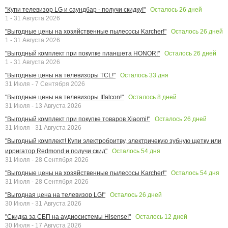
Осталось
26
дней
"Купи телевизор LG и саундбар - получи скидку!"
1 - 31 Августа 2026
Осталось
26
дней
"Выгодные цены на хозяйственные пылесосы Karcher!"
1 - 31 Августа 2026
Осталось
26
дней
"Выгодный комплект при покупке планшета HONOR!"
1 - 31 Августа 2026
Осталось
33
дня
"Выгодные цены на телевизоры TCL!"
31 Июля - 7 Сентября 2026
Осталось
8
дней
"Выгодные цены на телевизоры Iffalcon!"
31 Июля - 13 Августа 2026
Осталось
26
дней
"Выгодный комплект при покупке товаров Xiaomi!"
31 Июля - 31 Августа 2026
"Выгодный комплект! Купи электробритву, электричекую зубную щетку или
Осталось
54
дня
ирригатор Redmond и получи скид"
31 Июля - 28 Сентября 2026
Осталось
54
дня
"Выгодные цены на хозяйственные пылесосы Karcher!"
31 Июля - 28 Сентября 2026
Осталось
26
дней
"Выгодная цена на телевизор LG!"
30 Июля - 31 Августа 2026
Осталось
12
дней
"Скидка за СБП на аудиосистемы Hisense!"
30 Июля - 17 Августа 2026