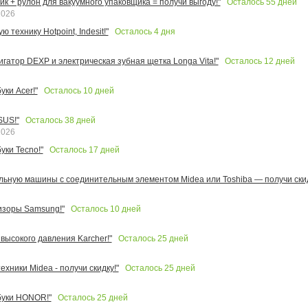
Осталось
55
дней
к + рулон для вакуумного упаковщика = получи выгоду!"
2026
Осталось
4
дня
 технику Hotpoint, Indesit!"
Осталось
12
дней
игатор DEXP и электрическая зубная щетка Longa Vita!"
Осталось
10
дней
ки Acer!"
Осталось
38
дней
SUS!"
2026
Осталось
17
дней
уки Tecno!"
льную машины с соединительным элементом Midea или Toshiba — получи скид
Осталось
10
дней
изоры Samsung!"
Осталось
25
дней
высокого давления Karcher!"
Осталось
25
дней
ехники Midea - получи скидку!"
Осталось
25
дней
буки HONOR!"