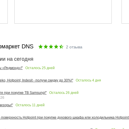
рмаркет DNS
2
отзыва
ии на сегодня
Осталось
25
дней
ы «Редмонд»!"
Осталось
4
дня
o, Hotpoint, Indesit - получи скидку до 30%!"
Осталось
26
дней
те при покупке ТВ Samsung!"
026
Осталось
11
дней
изоры!"
поверхность Hotpoint при покупке духового шкафа или холодильника Hotpoint!