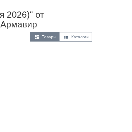
я 2026)" от
 Армавир


Товары
Каталоги