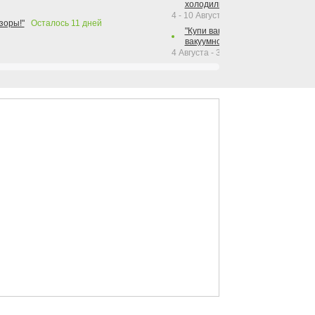
холодильника Hotpoint!"
4 - 10 Августа 2026
зоры!"
Осталось
11
дней
"Купи вакуумный упаковщик + р
вакуумного упаковщика = получи
4 Августа - 30 Сентября 2026