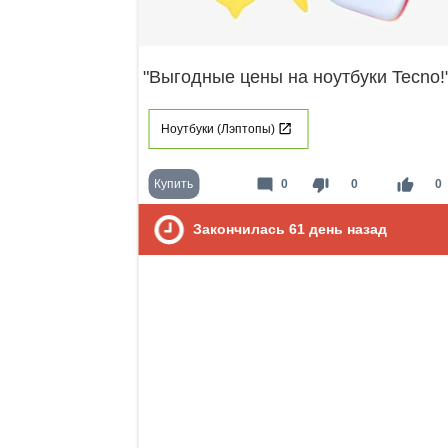
"Выгодные цены на ноутбуки Tecno!
Ноутбуки (Лэптопы)
mode_comment
thumb_down
thumb_up
Купить
0
0
0
Закончилась
61
день назад