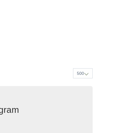
500
egram