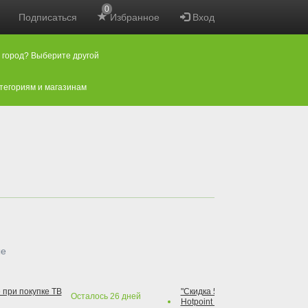
0
Подписаться
Избранное
Вход
 город? Выберите другой
атегориям и магазинам
ые
 при покупке ТВ
"Скидка 50% на варочную повер
Осталось
26
дней
Hotpoint при покупке духового 