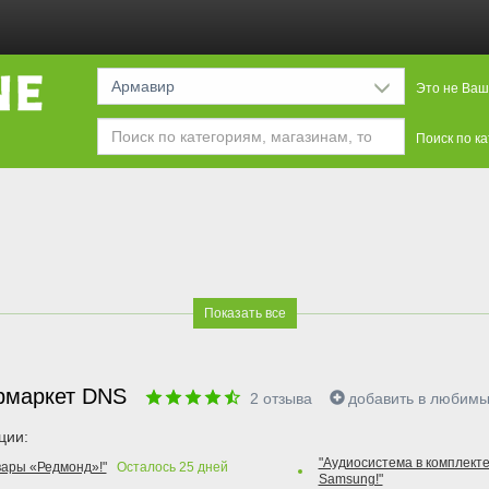
Армавир
Это не Ваш
Поиск по к
Показать все
рмаркет DNS
2
отзыва
добавить в любим
ции:
"Аудиосистема в комплекте
вары «Редмонд»!"
Осталось
25
дней
Samsung!"