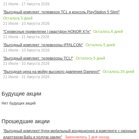
21 Июля - 17 Августа 2026
"Выгодный комплект: телевизор TCL и консоль PlayStation 5 Slim!"
Осталось
5
дней
21 Июля - 10 Августа 2026
Осталось
6
дней
"Сервисные привилегии | смартфон HONOR X7e"
21 Июля - 11 Августа 2026
Осталось
5
дней
"Выгодный комплект: телевизоры iFFALCON"
21 Июля - 10 Августа 2026
Осталось
5
дней
"Выгодный комплект: телевизоры TCL!"
21 Июля - 10 Августа 2026
Осталось
26
дней
"Выгодная цена на мойку высокого давления Daewoo!"
21 Июля - 31 Августа 2026
Будущие акции
Нет будущих акций
Прошедшие акции
"Выгодный комплект! Купи мобильный кондиционер в комплекте с оконным
Закончилась
2
дня назад
адаптером Ballu и получи скидку"