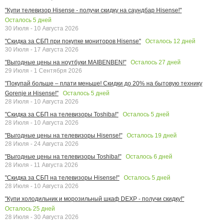
"Купи телевизор Hisense - получи скидку на саундбар Hisense!"
Осталось
5
дней
30 Июля - 10 Августа 2026
Осталось
12
дней
"Скидка за СБП при покупке мониторов Hisense"
30 Июля - 17 Августа 2026
Осталось
27
дней
"Выгодные цены на ноутбуки MAIBENBEN!"
29 Июля - 1 Сентября 2026
"Покупай больше – плати меньше! Скидки до 20% на бытовую технику
Осталось
5
дней
Gorenje и Hisense!"
28 Июля - 10 Августа 2026
Осталось
5
дней
"Скидка за СБП на телевизоры Toshiba!"
28 Июля - 10 Августа 2026
Осталось
19
дней
"Выгодные цены на телевизоры Hisense!"
28 Июля - 24 Августа 2026
Осталось
6
дней
"Выгодные цены на телевизоры Toshiba!"
28 Июля - 11 Августа 2026
Осталось
5
дней
"Скидка за СБП на телевизоры Hisense!"
28 Июля - 10 Августа 2026
"Купи холодильник и морозильный шкаф DEXP - получи скидку!"
Осталось
25
дней
28 Июля - 30 Августа 2026