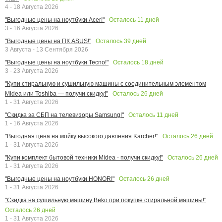
4 - 18 Августа 2026
Осталось
11
дней
"Выгодные цены на ноутбуки Acer!"
3 - 16 Августа 2026
Осталось
39
дней
"Выгодные цены на ПК ASUS!"
3 Августа - 13 Сентября 2026
Осталось
18
дней
"Выгодные цены на ноутбуки Tecno!"
3 - 23 Августа 2026
"Купи стиральную и сушильную машины с соединительным элементом
Осталось
26
дней
Midea или Toshiba — получи скидку!"
1 - 31 Августа 2026
Осталось
11
дней
"Скидка за СБП на телевизоры Samsung!"
1 - 16 Августа 2026
Осталось
26
дней
"Выгодная цена на мойку высокого давления Karcher!"
1 - 31 Августа 2026
Осталось
26
дней
"Купи комплект бытовой техники Midea - получи скидку!"
1 - 31 Августа 2026
Осталось
26
дней
"Выгодные цены на ноутбуки HONOR!"
1 - 31 Августа 2026
"Скидка на сушильную машину Beko при покупке стиральной машины!"
Осталось
26
дней
1 - 31 Августа 2026