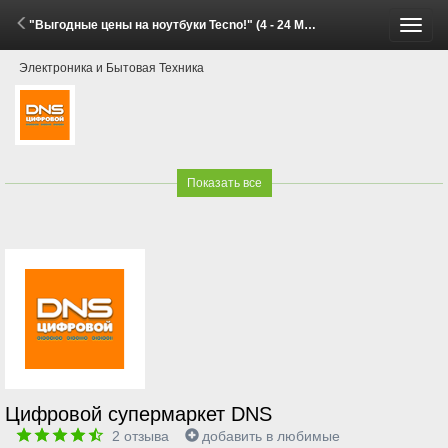
"Выгодные цены на ноутбуки Tecno!" (4 - 24 Мая 2026)
Пере
Электроника и Бытовая Техника
меню
Показать все
Цифровой супермаркет DNS
2
отзыва
добавить в любимые