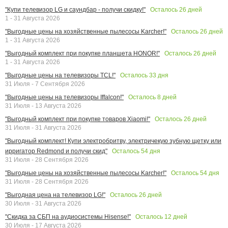
Осталось
26
дней
"Купи телевизор LG и саундбар - получи скидку!"
1 - 31 Августа 2026
Осталось
26
дней
"Выгодные цены на хозяйственные пылесосы Karcher!"
1 - 31 Августа 2026
Осталось
26
дней
"Выгодный комплект при покупке планшета HONOR!"
1 - 31 Августа 2026
Осталось
33
дня
"Выгодные цены на телевизоры TCL!"
31 Июля - 7 Сентября 2026
Осталось
8
дней
"Выгодные цены на телевизоры Iffalcon!"
31 Июля - 13 Августа 2026
Осталось
26
дней
"Выгодный комплект при покупке товаров Xiaomi!"
31 Июля - 31 Августа 2026
"Выгодный комплект! Купи электробритву, электричекую зубную щетку или
Осталось
54
дня
ирригатор Redmond и получи скид"
31 Июля - 28 Сентября 2026
Осталось
54
дня
"Выгодные цены на хозяйственные пылесосы Karcher!"
31 Июля - 28 Сентября 2026
Осталось
26
дней
"Выгодная цена на телевизор LG!"
30 Июля - 31 Августа 2026
Осталось
12
дней
"Скидка за СБП на аудиосистемы Hisense!"
30 Июля - 17 Августа 2026