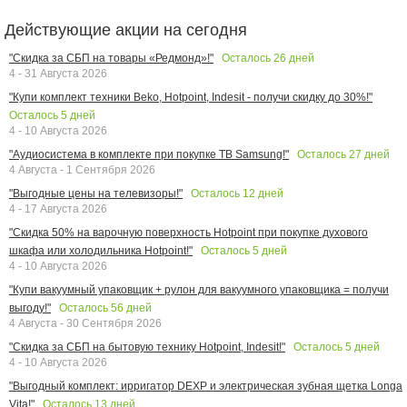
Действующие акции на сегодня
Осталось
26
дней
"Скидка за СБП на товары «Редмонд»!"
4 - 31 Августа 2026
"Купи комплект техники Beko, Hotpoint, Indesit - получи скидку до 30%!"
Осталось
5
дней
4 - 10 Августа 2026
Осталось
27
дней
"Аудиосистема в комплекте при покупке ТВ Samsung!"
4 Августа - 1 Сентября 2026
Осталось
12
дней
"Выгодные цены на телевизоры!"
4 - 17 Августа 2026
"Скидка 50% на варочную поверхность Hotpoint при покупке духового
Осталось
5
дней
шкафа или холодильника Hotpoint!"
4 - 10 Августа 2026
"Купи вакуумный упаковщик + рулон для вакуумного упаковщика = получи
Осталось
56
дней
выгоду!"
4 Августа - 30 Сентября 2026
Осталось
5
дней
"Скидка за СБП на бытовую технику Hotpoint, Indesit!"
4 - 10 Августа 2026
"Выгодный комплект: ирригатор DEXP и электрическая зубная щетка Longa
Осталось
13
дней
Vita!"