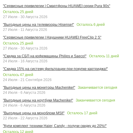
"Сервисные привилегии | Смартфоны HUAWEI серии Pura 90s"
Осталось
25
дней
27 Июля - 30 Августа 2026
Осталось
6
дней
"Выгодные цены на телевизоры Hisense!"
27 Июля - 11 Августа 2026
"Сервисные привилегии | Наушники HUAWEI FreeClip 2 S"
Осталось
25
дней
27 Июля - 30 Августа 2026
Осталось
11
дней
"Скидка за СБП на кофемашины Philips и Saeco!"
24 Июля - 16 Августа 2026
"Скидка 15% на систему фильтрации при покупке картриджа!"
Осталось
47
дней
24 Июля - 21 Сентября 2026
Заканчивается сегодня
"Выгодные цены на мониторы Machenike!"
24 Июля - 6 Августа 2026
Заканчивается сегодня
"Выгодные цены на ноутбуки Machenike!"
24 Июля - 6 Августа 2026
Осталось
17
дней
"Выгодные цены на моноблоки MSI!"
22 Июля - 22 Августа 2026
"Купи комплект техники Haier, Candy - получи скидку до 20%!"
Осталось
12
дней