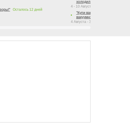
холодильника Hotpoint!"
4 - 10 Августа 2026
зоры!"
Осталось
12
дней
"Купи вакуумный упаковщик + р
вакуумного упаковщика = получи
4 Августа - 30 Сентября 2026