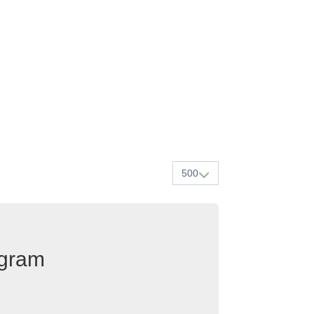
500
egram