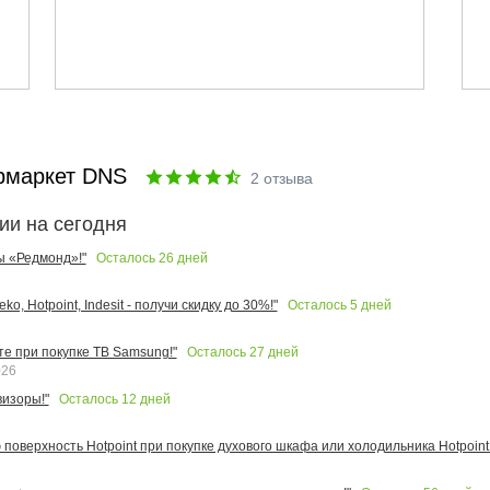
рмаркет DNS
2
отзыва
ии на сегодня
Осталось
26
дней
ы «Редмонд»!"
Осталось
5
дней
o, Hotpoint, Indesit - получи скидку до 30%!"
Осталось
27
дней
те при покупке ТВ Samsung!"
026
Осталось
12
дней
изоры!"
поверхность Hotpoint при покупке духового шкафа или холодильника Hotpoint!