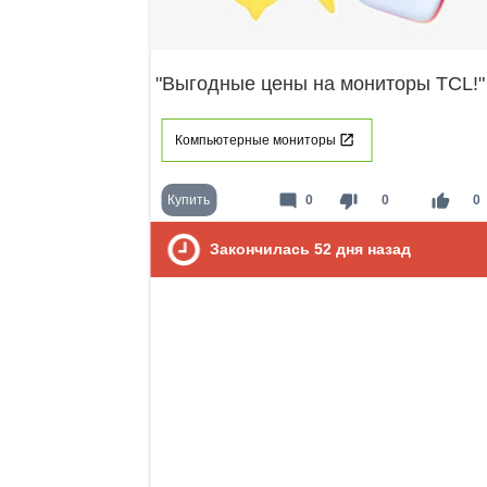
"Выгодные цены на мониторы TCL!"
Компьютерные мониторы
mode_comment
thumb_down
thumb_up
Купить
0
0
0
Закончилась
52
дня назад