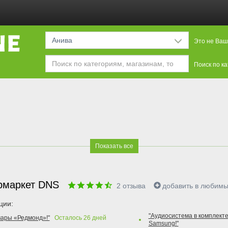
Анива
Это не Ваш
Поиск по к
Показать все
рмаркет DNS
2
отзыва
добавить в любим
ции:
"Аудиосистема в комплекте
вары «Редмонд»!"
Осталось
26
дней
Samsung!"