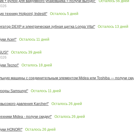
Осталось
56
дней
к + рулон для вакуумного упаковщика = получи выгоду!"
2026
Осталось
5
дней
 технику Hotpoint, Indesit!"
Осталось
13
дней
игатор DEXP и электрическая зубная щетка Longa Vita!"
Осталось
11
дней
ки Acer!"
Осталось
39
дней
SUS!"
2026
Осталось
18
дней
уки Tecno!"
льную машины с соединительным элементом Midea или Toshiba — получи скид
Осталось
11
дней
изоры Samsung!"
Осталось
26
дней
высокого давления Karcher!"
Осталось
26
дней
ехники Midea - получи скидку!"
Осталось
26
дней
буки HONOR!"