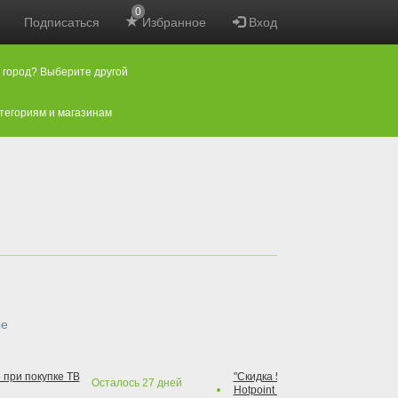
0
Подписаться
Избранное
Вход
 город? Выберите другой
атегориям и магазинам
ые
 при покупке ТВ
"Скидка 50% на варочную повер
Осталось
27
дней
Hotpoint при покупке духового 