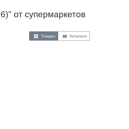
6)" от супермаркетов


Товары
Каталоги