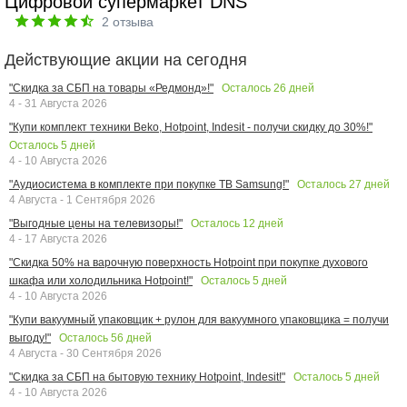
Цифровой супермаркет DNS
2
отзыва
Действующие акции на сегодня
Осталось
26
дней
"Скидка за СБП на товары «Редмонд»!"
4 - 31 Августа 2026
"Купи комплект техники Beko, Hotpoint, Indesit - получи скидку до 30%!"
Осталось
5
дней
4 - 10 Августа 2026
Осталось
27
дней
"Аудиосистема в комплекте при покупке ТВ Samsung!"
4 Августа - 1 Сентября 2026
Осталось
12
дней
"Выгодные цены на телевизоры!"
4 - 17 Августа 2026
"Скидка 50% на варочную поверхность Hotpoint при покупке духового
Осталось
5
дней
шкафа или холодильника Hotpoint!"
4 - 10 Августа 2026
"Купи вакуумный упаковщик + рулон для вакуумного упаковщика = получи
Осталось
56
дней
выгоду!"
4 Августа - 30 Сентября 2026
Осталось
5
дней
"Скидка за СБП на бытовую технику Hotpoint, Indesit!"
4 - 10 Августа 2026