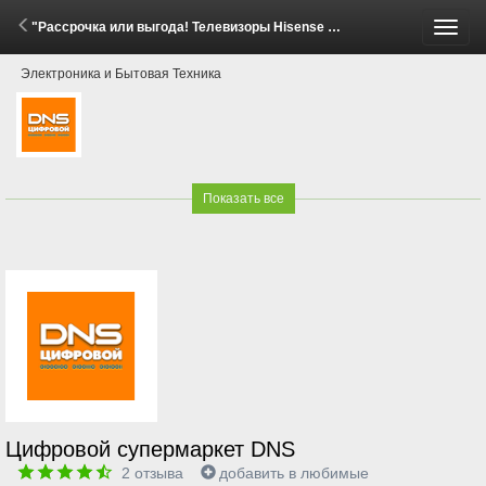
"Рассрочка или выгода! Телевизоры Hisense E8Q" (1 - 29 Июня 2026)
Пере
Электроника и Бытовая Техника
меню
Показать все
Цифровой супермаркет DNS
2
отзыва
добавить в любимые