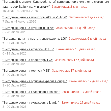
"Выгодный комплект! Купи мобильный кондиционер в комплекте с оконным
Закончилась
2
дня назад
адаптером Ballu и получи скидку"
15 Июля - 4 Августа 2026
Закончилась
2
дня назад
"Выгодные цены на мониторы AOC и Philips!"
7 Июля - 4 Августа 2026
Закончилась
17
дней назад
"Выгодные цены на наушники Fifine"
6 - 20 Июля 2026
Закончилась
6
дней назад
"Выгодная цена на портативную колонку LG!"
6 - 31 Июля 2026
Закончилась
18
дней назад
"Выгодные цены на ноутбуки ASUS!"
6 - 19 Июля 2026
Закончилась
17
дней назад
"Выгодные цены на проекторы LG!"
3 - 20 Июля 2026
Закончилась
17
дней назад
"Выгодные цены на корпуса MSI!"
3 - 20 Июля 2026
Закончилась
17
дней назад
"Выгодные цены на офисные кресла Cougar!"
3 - 20 Июля 2026
Закончилась
17
дней назад
"Выгодные цены на телевизоры Iffalcon!"
3 - 20 Июля 2026
Закончилась
17
дней назад
"Выгодные цены на охлаждение LianLi!"
3 - 20 Июля 2026