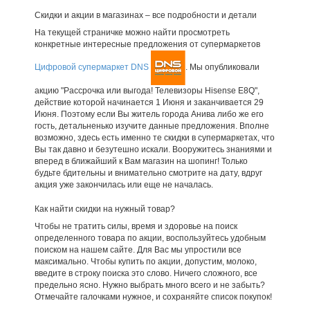
Скидки и акции в магазинах – все подробности и детали
На текущей страничке можно найти просмотреть
конкретные интересные предложения от супермаркетов
Цифровой супермаркет DNS
. Мы опубликовали
акцию "Рассрочка или выгода! Телевизоры Hisense E8Q",
действие которой начинается 1 Июня и заканчивается 29
Июня. Поэтому если Вы житель города Анива либо же его
гость, детальненько изучите данные предложения. Вполне
возможно, здесь есть именно те скидки в супермаркетах, что
Вы так давно и безутешно искали. Вооружитесь знаниями и
вперед в ближайший к Вам магазин на шопинг! Только
будьте бдительны и внимательно смотрите на дату, вдруг
акция уже закончилась или еще не началась.
Как найти скидки на нужный товар?
Чтобы не тратить силы, время и здоровье на поиск
определенного товара по акции, воспользуйтесь удобным
поиском на нашем сайте. Для Вас мы упростили все
максимально. Чтобы купить по акции, допустим, молоко,
введите в строку поиска это слово. Ничего сложного, все
предельно ясно. Нужно выбрать много всего и не забыть?
Отмечайте галочками нужное, и сохраняйте список покупок!