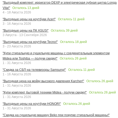
"Выгодный комплект: ирригатор DEXP и электрическая зубная щетка Longa
Осталось
13
дней
Vita!"
4 - 18 Августа 2026
Осталось
11
дней
"Выгодные цены на ноутбуки Acer!"
3 - 16 Августа 2026
Осталось
39
дней
"Выгодные цены на ПК ASUS!"
3 Августа - 13 Сентября 2026
Осталось
18
дней
"Выгодные цены на ноутбуки Tecno!"
3 - 23 Августа 2026
"Купи стиральную и сушильную машины с соединительным элементом
Осталось
26
дней
Midea или Toshiba — получи скидку!"
1 - 31 Августа 2026
Осталось
11
дней
"Скидка за СБП на телевизоры Samsung!"
1 - 16 Августа 2026
Осталось
26
дней
"Выгодная цена на мойку высокого давления Karcher!"
1 - 31 Августа 2026
Осталось
26
дней
"Купи комплект бытовой техники Midea - получи скидку!"
1 - 31 Августа 2026
Осталось
26
дней
"Выгодные цены на ноутбуки HONOR!"
1 - 31 Августа 2026
"Скидка на сушильную машину Beko при покупке стиральной машины!"