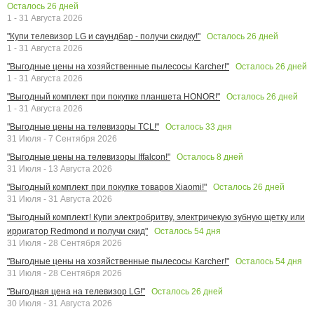
Осталось
26
дней
1 - 31 Августа 2026
Осталось
26
дней
"Купи телевизор LG и саундбар - получи скидку!"
1 - 31 Августа 2026
Осталось
26
дней
"Выгодные цены на хозяйственные пылесосы Karcher!"
1 - 31 Августа 2026
Осталось
26
дней
"Выгодный комплект при покупке планшета HONOR!"
1 - 31 Августа 2026
Осталось
33
дня
"Выгодные цены на телевизоры TCL!"
31 Июля - 7 Сентября 2026
Осталось
8
дней
"Выгодные цены на телевизоры Iffalcon!"
31 Июля - 13 Августа 2026
Осталось
26
дней
"Выгодный комплект при покупке товаров Xiaomi!"
31 Июля - 31 Августа 2026
"Выгодный комплект! Купи электробритву, электричекую зубную щетку или
Осталось
54
дня
ирригатор Redmond и получи скид"
31 Июля - 28 Сентября 2026
Осталось
54
дня
"Выгодные цены на хозяйственные пылесосы Karcher!"
31 Июля - 28 Сентября 2026
Осталось
26
дней
"Выгодная цена на телевизор LG!"
30 Июля - 31 Августа 2026