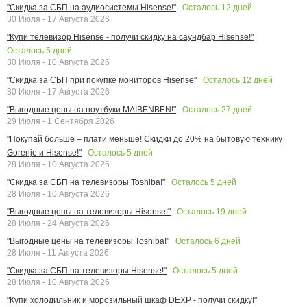
Осталось
12
дней
"Скидка за СБП на аудиосистемы Hisense!"
30 Июля - 17 Августа 2026
"Купи телевизор Hisense - получи скидку на саундбар Hisense!"
Осталось
5
дней
30 Июля - 10 Августа 2026
Осталось
12
дней
"Скидка за СБП при покупке мониторов Hisense"
30 Июля - 17 Августа 2026
Осталось
27
дней
"Выгодные цены на ноутбуки MAIBENBEN!"
29 Июля - 1 Сентября 2026
"Покупай больше – плати меньше! Скидки до 20% на бытовую технику
Осталось
5
дней
Gorenje и Hisense!"
28 Июля - 10 Августа 2026
Осталось
5
дней
"Скидка за СБП на телевизоры Toshiba!"
28 Июля - 10 Августа 2026
Осталось
19
дней
"Выгодные цены на телевизоры Hisense!"
28 Июля - 24 Августа 2026
Осталось
6
дней
"Выгодные цены на телевизоры Toshiba!"
28 Июля - 11 Августа 2026
Осталось
5
дней
"Скидка за СБП на телевизоры Hisense!"
28 Июля - 10 Августа 2026
"Купи холодильник и морозильный шкаф DEXP - получи скидку!"