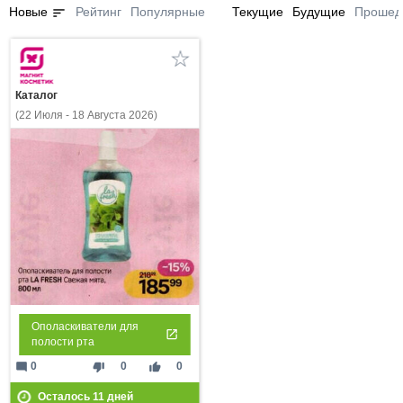
sort
Новые
Рейтинг
Популярные
Текущие
Будущие
Прошед
Каталог
(22 Июля - 18 Августа 2026)
Ополаскиватели для
полости рта
mode_comment
thumb_down
thumb_up
0
0
0
Осталось
11
дней