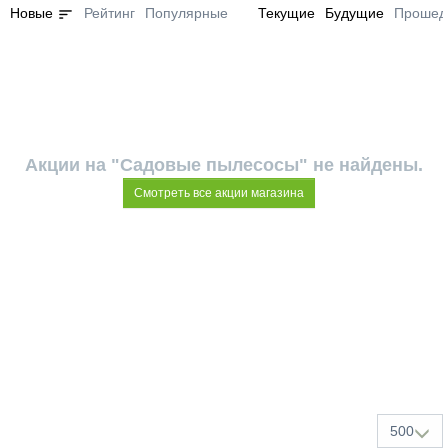
sort
Новые
Рейтинг
Популярные
Текущие
Будущие
Прошед
Акции на "Садовые пылесосы" не найдены.
Смотреть все акции магазина
500