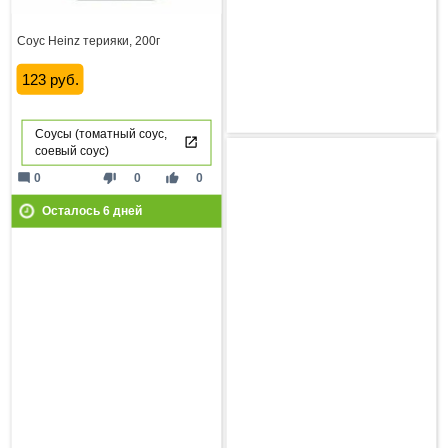
Соус Heinz терияки, 200г
123 руб.
Соусы (томатный соус,
соевый соус)
mode_comment
thumb_down
thumb_up
0
0
0
Осталось
6
дней