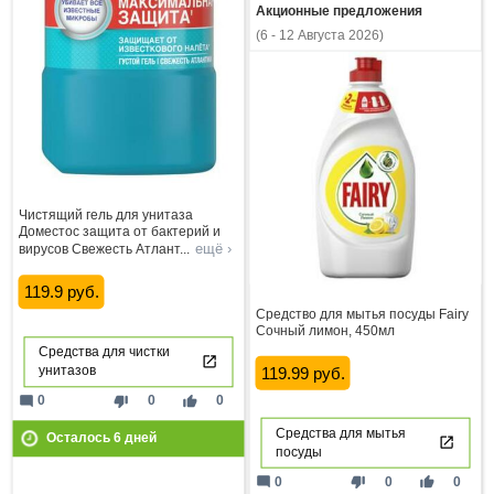
Акционные предложения
(6 - 12 Августа 2026)
Чистящий гель для унитаза
Доместос защита от бактерий и
ещё ›
вирусов Свежесть Атлант
...
119.9 руб.
Средство для мытья посуды Fairy
Сочный лимон, 450мл
Средства для чистки
119.99 руб.
унитазов
mode_comment
thumb_down
thumb_up
0
0
0
Средства для мытья
Осталось
6
дней
посуды
mode_comment
thumb_down
thumb_up
0
0
0