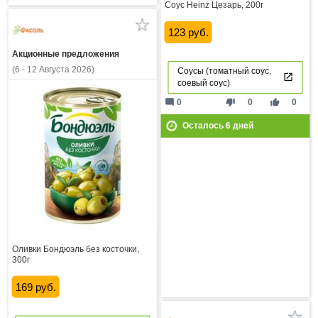
Соус Heinz Цезарь, 200г
123 руб.
Акционные предложения
(6 - 12 Августа 2026)
Соусы (томатный соус,
соевый соус)
mode_comment
thumb_down
thumb_up
0
0
0
Осталось
6
дней
Оливки Бондюэль без косточки,
300г
169 руб.