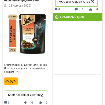
Акционные предложения
Корм для кошек и котов
(6 - 12 Августа 2026)
mode_comment
thumb_down
thumb_up
0
0
0
Осталось
6
дней
Корм влажный Sheba для кошек
Ломтики в соусе с телятиной и
языком, 75г
35 руб.
Корм для кошек и котов
mode_comment
thumb_down
thumb_up
0
0
0