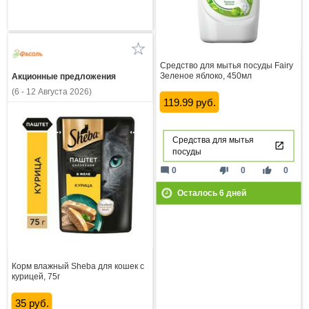
Средство для мытья посуды Fairy
Зеленое яблоко, 450мл
Акционные предложения
(6 - 12 Августа 2026)
119.99 руб.
Средства для мытья
посуды
mode_comment
thumb_down
thumb_up
0
0
0
Осталось
6
дней
Корм влажный Sheba для кошек с
курицей, 75г
35 руб.