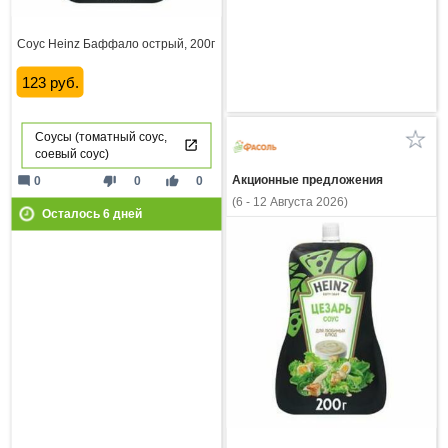
Соус Heinz Баффало острый, 200г
123 руб.
Соусы (томатный соус,
соевый соус)
mode_comment
thumb_down
thumb_up
0
0
0
Акционные предложения
(6 - 12 Августа 2026)
Осталось
6
дней