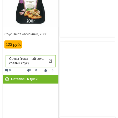
Соус Heinz чесночный, 200г
123 руб.
Соусы (томатный соус,
соевый соус)
mode_comment
thumb_down
thumb_up
0
0
0
Осталось
6
дней