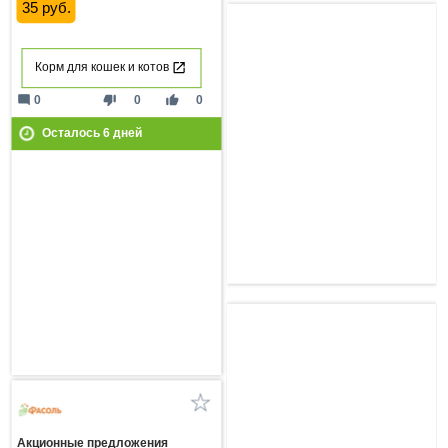
35 руб.
Корм для кошек и котов
mode_comment
thumb_down
thumb_up
0
0
0
Осталось
6
дней
Акционные предложения