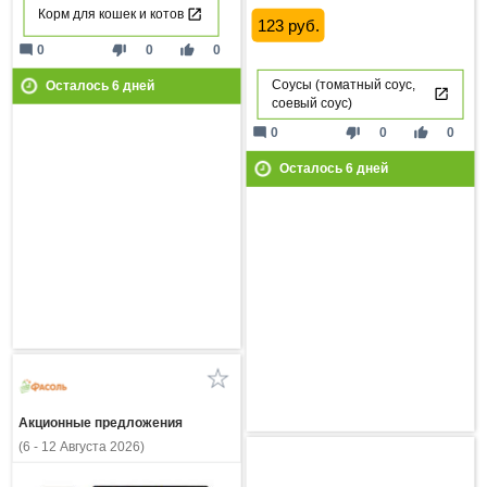
Корм для кошек и котов
123 руб.
mode_comment
thumb_down
thumb_up
0
0
0
Соусы (томатный соус,
Осталось
6
дней
соевый соус)
mode_comment
thumb_down
thumb_up
0
0
0
Осталось
6
дней
Акционные предложения
(6 - 12 Августа 2026)