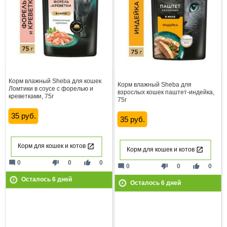
Корм влажный Sheba для кошек
Корм влажный Sheba для
Ломтики в соусе с форелью и
взрослых кошек паштет-индейка,
креветками, 75г
75г
35 руб.
35 руб.
Корм для кошек и котов
Корм для кошек и котов
mode_comment
thumb_down
thumb_up
0
0
0
mode_comment
thumb_down
thumb_up
0
0
0
Осталось
6
дней
Осталось
6
дней