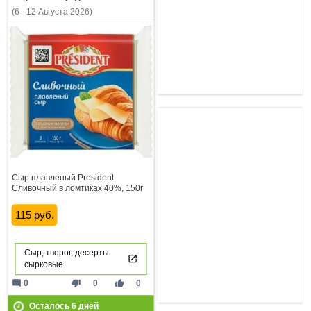
(6 - 12 Августа 2026)
Сыр плавленый President
Сливочный в ломтиках 40%, 150г
115 руб.
Сыр, творог, десерты
сырковые
mode_comment
thumb_down
thumb_up
0
0
0
Осталось
6
дней