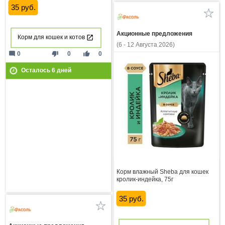
35 руб.
Акционные предложения
Корм для кошек и котов
(6 - 12 Августа 2026)
mode_comment
thumb_down
thumb_up
0
0
0
Осталось
6
дней
Корм влажный Sheba для кошек
кролик-индейка, 75г
35 руб.