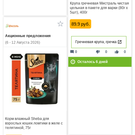
Крупа гречневая Мистраль чистая
цельная в пакете для варки (80г x
5шт), 400г
89.9 руб.
Акционные предложения
Гречневая крупа, гречка
(6 - 12 Августа 2026)
mode_comment
thumb_down
thumb_up
0
0
0
Осталось
6
дней
Корм влажный Sheba для
взрослых кошек ломтики в желе с
телятиной, 75г