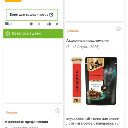
Корм для кошек и котов
mode_comment
thumb_down
thumb_up
0
0
0
Осталось
6
дней
Акционные предложения
(6 - 12 Августа 2026)
Корм влажный Sheba для кошек
Акционные предложения
Ломтики в соусе с говядиной, 75г