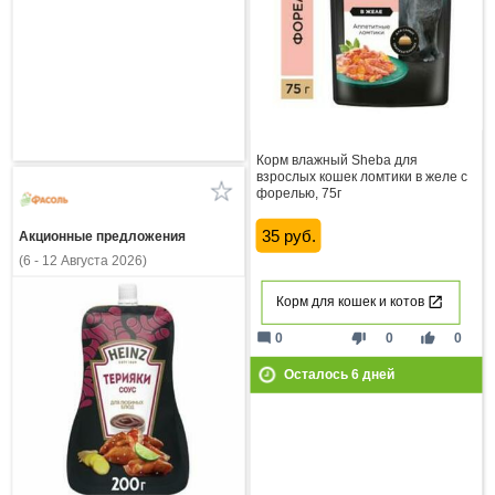
Корм влажный Sheba для
взрослых кошек ломтики в желе с
форелью, 75г
35 руб.
Акционные предложения
(6 - 12 Августа 2026)
Корм для кошек и котов
mode_comment
thumb_down
thumb_up
0
0
0
Осталось
6
дней