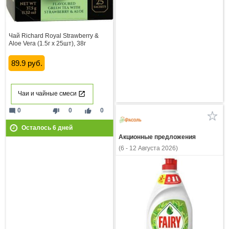
Чай Richard Royal Strawberry &
Aloe Vera (1.5г x 25шт), 38г
89.9 руб.
Чаи и чайные смеси
mode_comment
thumb_down
thumb_up
0
0
0
Осталось
6
дней
Акционные предложения
(6 - 12 Августа 2026)