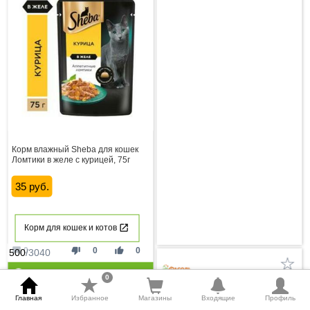
Корм влажный Sheba для кошек
Ломтики в желе с курицей, 75г
35 руб.
Корм для кошек и котов
mode_comment
thumb_down
thumb_up
0
0
0
500
/3040
Осталось
6
дней
0
Акционные предложения
Главная
Избранное
Магазины
Входящие
Профиль
(6 - 12 Августа 2026)