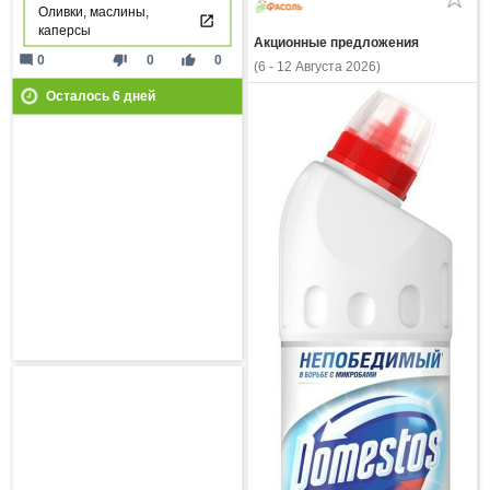
Оливки, маслины,
каперсы
Акционные предложения
mode_comment
thumb_down
thumb_up
0
0
0
(6 - 12 Августа 2026)
Осталось
6
дней