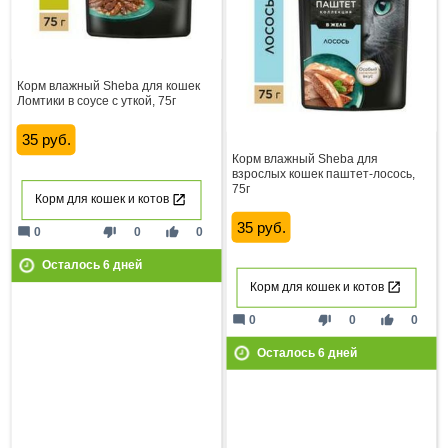
Корм влажный Sheba для кошек
Ломтики в соусе с уткой, 75г
35 руб.
Корм влажный Sheba для
взрослых кошек паштет-лосось,
75г
Корм для кошек и котов
35 руб.
mode_comment
thumb_down
thumb_up
0
0
0
Осталось
6
дней
Корм для кошек и котов
mode_comment
thumb_down
thumb_up
0
0
0
Осталось
6
дней