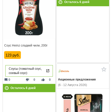
Осталось
6
дней
Соус Heinz сладкий чили, 200г
123 руб.
Соусы (томатный соус,
соевый соус)
mode_comment
thumb_down
thumb_up
Акционные предложения
0
0
0
(6 - 12 Августа 2026)
Осталось
6
дней