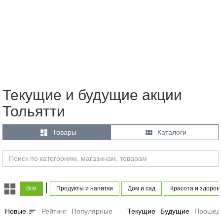
Текущие и будущие акции
Тольятти


Товары
Каталоги
|
Все
Продукты и напитки
Дом и сад
Красота и здоров
sort
Новые
Рейтинг
Популярные
Текущие
Будущие
Прошед