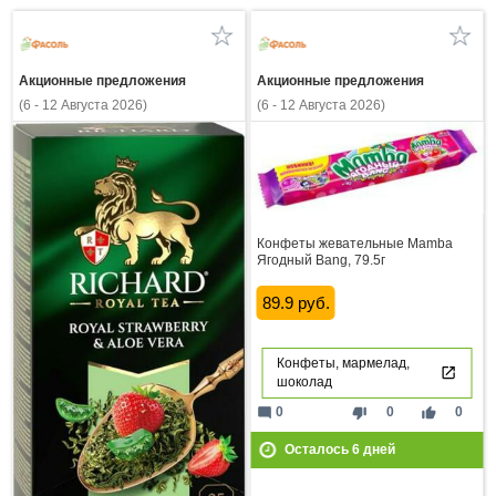
Акционные предложения
Акционные предложения
(6 - 12 Августа 2026)
(6 - 12 Августа 2026)
Конфеты жевательные Mamba
Ягодный Bang, 79.5г
89.9 руб.
Конфеты, мармелад,
шоколад
mode_comment
thumb_down
thumb_up
0
0
0
Осталось
6
дней