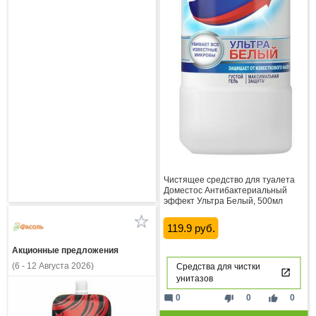
Чистящее средство для туалета
Доместос Антибактериальный
эффект Ультра Белый, 500мл
119.9 руб.
Акционные предложения
(6 - 12 Августа 2026)
Средства для чистки
унитазов
mode_comment
thumb_down
thumb_up
0
0
0