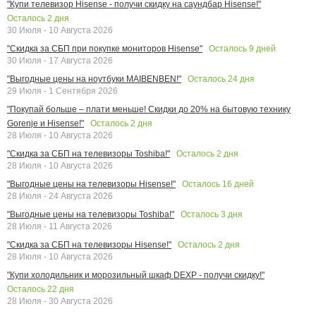
"Купи телевизор Hisense - получи скидку на саундбар Hisense!"
Осталось
2
дня
30 Июля - 10 Августа 2026
Осталось
9
дней
"Скидка за СБП при покупке мониторов Hisense"
30 Июля - 17 Августа 2026
Осталось
24
дня
"Выгодные цены на ноутбуки MAIBENBEN!"
29 Июля - 1 Сентября 2026
"Покупай больше – плати меньше! Скидки до 20% на бытовую технику
Осталось
2
дня
Gorenje и Hisense!"
28 Июля - 10 Августа 2026
Осталось
2
дня
"Скидка за СБП на телевизоры Toshiba!"
28 Июля - 10 Августа 2026
Осталось
16
дней
"Выгодные цены на телевизоры Hisense!"
28 Июля - 24 Августа 2026
Осталось
3
дня
"Выгодные цены на телевизоры Toshiba!"
28 Июля - 11 Августа 2026
Осталось
2
дня
"Скидка за СБП на телевизоры Hisense!"
28 Июля - 10 Августа 2026
"Купи холодильник и морозильный шкаф DEXP - получи скидку!"
Осталось
22
дня
28 Июля - 30 Августа 2026