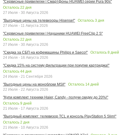
"Сервисные привилегии | Смартфоны HUAWEI серии Pura 90s"
Осталось
22
дня
27 Июля - 30 Августа 2026
Осталось
3
дня
"Выгодные цены на телевизоры Hisense!"
27 Июля - 11 Августа 2026
"Сервисные привилегии | Наушники HUAWEI FreeClip 2 S"
Осталось
22
дня
27 Июля - 30 Августа 2026
Осталось
8
дней
"Скидка за СБП на кофемашины Philips и Saeco!"
24 Июля - 16 Августа 2026
"Скидка 15% на систему фильтрации при покупке картриджа!"
Осталось
44
дня
24 Июля - 21 Сентября 2026
Осталось
14
дней
"Выгодные цены на моноблоки MSI!"
22 Июля - 22 Августа 2026
"Купи комплект техники Haier, Candy - получи скидку до 20%!"
Осталось
9
дней
21 Июля - 17 Августа 2026
"Выгодный комплект: телевизор TCL и консоль PlayStation 5 Slim!"
Осталось
2
дня
21 Июля - 10 Августа 2026