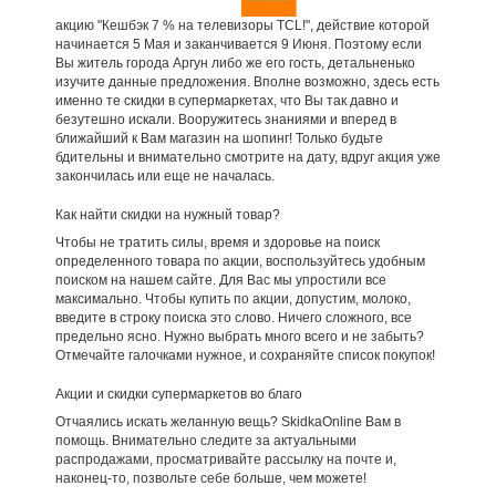
акцию "Кешбэк 7 % на телевизоры TCL!", действие которой
начинается 5 Мая и заканчивается 9 Июня. Поэтому если
Вы житель города Аргун либо же его гость, детальненько
изучите данные предложения. Вполне возможно, здесь есть
именно те скидки в супермаркетах, что Вы так давно и
безутешно искали. Вооружитесь знаниями и вперед в
ближайший к Вам магазин на шопинг! Только будьте
бдительны и внимательно смотрите на дату, вдруг акция уже
закончилась или еще не началась.
Как найти скидки на нужный товар?
Чтобы не тратить силы, время и здоровье на поиск
определенного товара по акции, воспользуйтесь удобным
поиском на нашем сайте. Для Вас мы упростили все
максимально. Чтобы купить по акции, допустим, молоко,
введите в строку поиска это слово. Ничего сложного, все
предельно ясно. Нужно выбрать много всего и не забыть?
Отмечайте галочками нужное, и сохраняйте список покупок!
Акции и скидки супермаркетов во благо
Отчаялись искать желанную вещь? SkidkaOnline Вам в
помощь. Внимательно следите за актуальными
распродажами, просматривайте рассылку на почте и,
наконец-то, позвольте себе больше, чем можете!