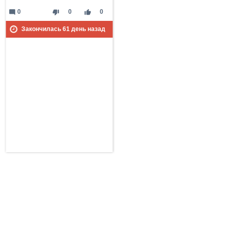
mode_comment
thumb_down
thumb_up
0
0
0
Закончилась
61
день назад