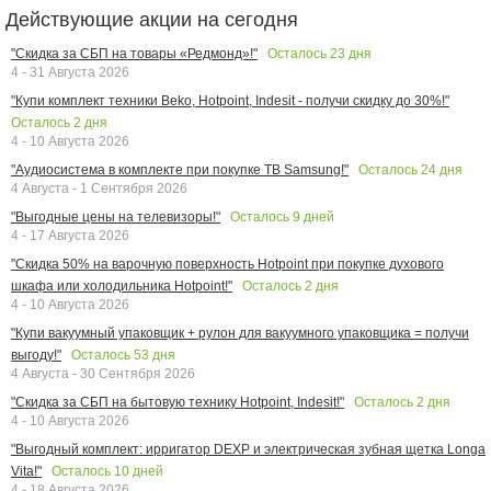
Действующие акции на сегодня
Осталось
23
дня
"Скидка за СБП на товары «Редмонд»!"
4 - 31 Августа 2026
"Купи комплект техники Beko, Hotpoint, Indesit - получи скидку до 30%!"
Осталось
2
дня
4 - 10 Августа 2026
Осталось
24
дня
"Аудиосистема в комплекте при покупке ТВ Samsung!"
4 Августа - 1 Сентября 2026
Осталось
9
дней
"Выгодные цены на телевизоры!"
4 - 17 Августа 2026
"Скидка 50% на варочную поверхность Hotpoint при покупке духового
Осталось
2
дня
шкафа или холодильника Hotpoint!"
4 - 10 Августа 2026
"Купи вакуумный упаковщик + рулон для вакуумного упаковщика = получи
Осталось
53
дня
выгоду!"
4 Августа - 30 Сентября 2026
Осталось
2
дня
"Скидка за СБП на бытовую технику Hotpoint, Indesit!"
4 - 10 Августа 2026
"Выгодный комплект: ирригатор DEXP и электрическая зубная щетка Longa
Осталось
10
дней
Vita!"
4 - 18 Августа 2026