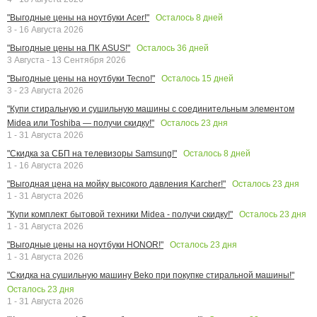
Осталось
8
дней
"Выгодные цены на ноутбуки Acer!"
3 - 16 Августа 2026
Осталось
36
дней
"Выгодные цены на ПК ASUS!"
3 Августа - 13 Сентября 2026
Осталось
15
дней
"Выгодные цены на ноутбуки Tecno!"
3 - 23 Августа 2026
"Купи стиральную и сушильную машины с соединительным элементом
Осталось
23
дня
Midea или Toshiba — получи скидку!"
1 - 31 Августа 2026
Осталось
8
дней
"Скидка за СБП на телевизоры Samsung!"
1 - 16 Августа 2026
Осталось
23
дня
"Выгодная цена на мойку высокого давления Karcher!"
1 - 31 Августа 2026
Осталось
23
дня
"Купи комплект бытовой техники Midea - получи скидку!"
1 - 31 Августа 2026
Осталось
23
дня
"Выгодные цены на ноутбуки HONOR!"
1 - 31 Августа 2026
"Скидка на сушильную машину Beko при покупке стиральной машины!"
Осталось
23
дня
1 - 31 Августа 2026