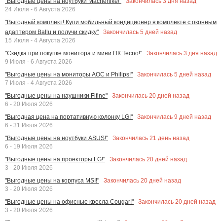
Закончилась
3
дня назад
"Выгодные цены на ноутбуки Machenike!"
24 Июля - 6 Августа 2026
"Выгодный комплект! Купи мобильный кондиционер в комплекте с оконным
Закончилась
5
дней назад
адаптером Ballu и получи скидку"
15 Июля - 4 Августа 2026
Закончилась
3
дня назад
"Скидка при покупке монитора и мини ПК Tecno!"
9 Июля - 6 Августа 2026
Закончилась
5
дней назад
"Выгодные цены на мониторы AOC и Philips!"
7 Июля - 4 Августа 2026
Закончилась
20
дней назад
"Выгодные цены на наушники Fifine"
6 - 20 Июля 2026
Закончилась
9
дней назад
"Выгодная цена на портативную колонку LG!"
6 - 31 Июля 2026
Закончилась
21
день назад
"Выгодные цены на ноутбуки ASUS!"
6 - 19 Июля 2026
Закончилась
20
дней назад
"Выгодные цены на проекторы LG!"
3 - 20 Июля 2026
Закончилась
20
дней назад
"Выгодные цены на корпуса MSI!"
3 - 20 Июля 2026
Закончилась
20
дней назад
"Выгодные цены на офисные кресла Cougar!"
3 - 20 Июля 2026