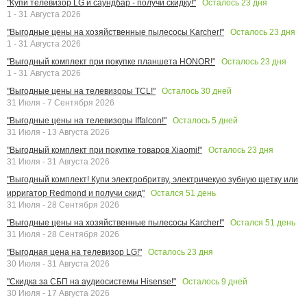
Осталось
23
дня
"Купи телевизор LG и саундбар - получи скидку!"
1 - 31 Августа 2026
Осталось
23
дня
"Выгодные цены на хозяйственные пылесосы Karcher!"
1 - 31 Августа 2026
Осталось
23
дня
"Выгодный комплект при покупке планшета HONOR!"
1 - 31 Августа 2026
Осталось
30
дней
"Выгодные цены на телевизоры TCL!"
31 Июля - 7 Сентября 2026
Осталось
5
дней
"Выгодные цены на телевизоры Iffalcon!"
31 Июля - 13 Августа 2026
Осталось
23
дня
"Выгодный комплект при покупке товаров Xiaomi!"
31 Июля - 31 Августа 2026
"Выгодный комплект! Купи электробритву, электричекую зубную щетку или
Остался
51
день
ирригатор Redmond и получи скид"
31 Июля - 28 Сентября 2026
Остался
51
день
"Выгодные цены на хозяйственные пылесосы Karcher!"
31 Июля - 28 Сентября 2026
Осталось
23
дня
"Выгодная цена на телевизор LG!"
30 Июля - 31 Августа 2026
Осталось
9
дней
"Скидка за СБП на аудиосистемы Hisense!"
30 Июля - 17 Августа 2026