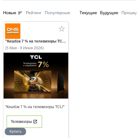
sort
Новые
Рейтинг
Популярные
Текущие
Будущие
Прошед
"Кешбэк 7 % на телевизоры TCL!"
(5 Мая - 9 Июня 2026)
"Кешбэк 7 % на телевизоры TCL!"
Телевизоры
Купить